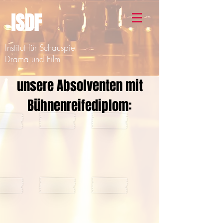
ISDF
Institut für Schauspiel
Drama und Film
unsere Absolventen mit
Bühnenreifediplom: