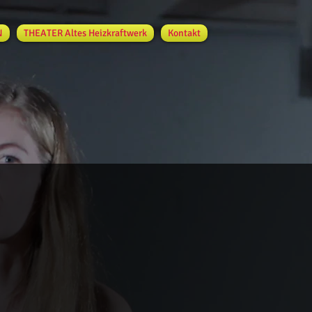
N
THEATER Altes Heizkraftwerk
Kontakt