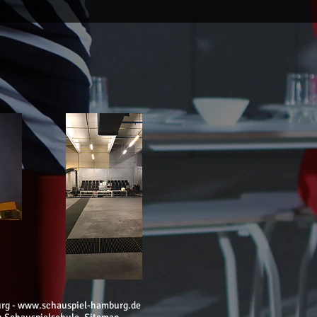
urg -
www.schauspiel-hamburg.de