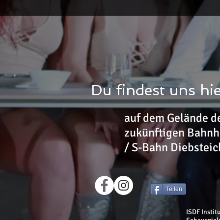
Du findest uns hi
auf dem Gelände d
zukünftigen Bahnh
/ S-Bahn
Diebsteic
Teilen
ISDF Instit