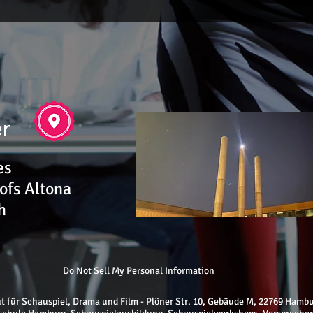
er
es
ofs Altona
h
Do Not Sell My Personal Information
ut für Schauspiel, Drama und Film - Plöner Str. 10, Gebäude M, 22769 Hamb