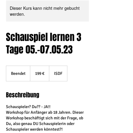
Dieser Kurs kann nicht mehr gebucht
werden.
Schauspiel lernen 3
Tage 05.-07.05.23
199
Euro
Beendet
B
199 €
ISDF
e
e
n
Beschreibung
d
e
Schauspieler? Du?? - JA!!
t
Workshop für Anfänger ab 18 Jahren. Dieser
Workshop beschäftigt sich mit der Frage, ob
Du, also genau DU Schauspielerin oder
Schauspieler werden könntest?!