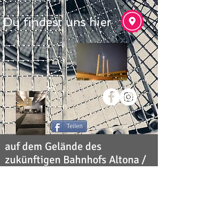
Du findest uns hier
Teilen
auf dem Gelände des
zukünftigen Bahnhofs Altona /
S-Bahn
Diebsteich
ISDF Institut für Schauspiel, Drama und Film -
Plöner Str. 10, Gebäude M, 22769 Hamburg -
www.schauspiel-hamburg.de
Schauspielschule Hamburg
,