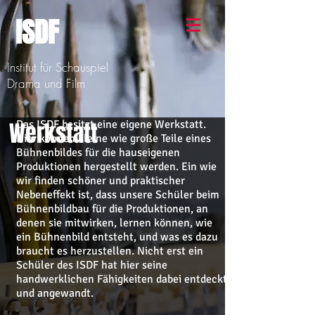
ISDF
Institut für Schauspiel
Drama und Film
Werkstatt
Das ISDF besitzt eine eigene Werkstatt.
Hier können kleine wie große Teile eines
Bühnenbildes für die hauseigenen
Produktionen hergestellt werden. Ein wie
wir finden schöner und praktischer
Nebeneffekt ist, dass unsere Schüler beim
Bühnenbildbau für die Produktionen, an
denen sie mitwirken, lernen können, wie
ein Bühnenbild entsteht, und was es dazu
braucht es herzustellen. Nicht erst ein
Schüler des ISDF hat hier seine
handwerklichen Fähigkeiten dabei entdeckt
und angewandt.