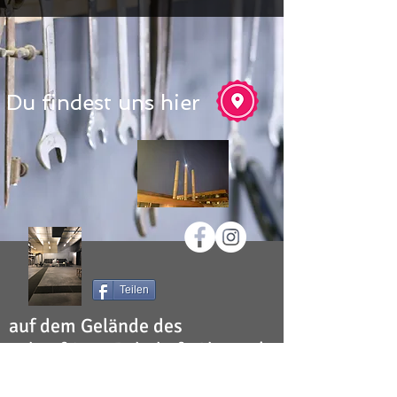
Du findest uns hier
Teilen
auf dem Gelände des
zukünftigen Bahnhofs Altona /
S-Bahn
Diebsteich
ISDF Institut für Schauspiel, Drama und Film -